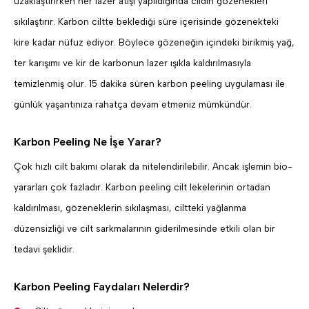
uzaklaştırırken her lazer atışı yapıldığında cildin gözenekleri
sıkılaştırır. Karbon ciltte beklediği süre içerisinde gözenekteki
kire kadar nüfuz ediyor. Böylece gözeneğin içindeki birikmiş yağ,
ter karışımı ve kir de karbonun lazer ışıkla kaldırılmasıyla
temizlenmiş olur. 15 dakika süren karbon peeling uygulaması ile
günlük yaşantınıza rahatça devam etmeniz mümkündür.
Karbon Peeling Ne İşe Yarar?
Çok hızlı cilt bakımı olarak da nitelendirilebilir. Ancak işlemin bio-
yararları çok fazladır. Karbon peeling cilt lekelerinin ortadan
kaldırılması, gözeneklerin sıkılaşması, ciltteki yağlanma
düzensizliği ve cilt sarkmalarının giderilmesinde etkili olan bir
tedavi şeklidir.
Karbon Peeling Faydaları Nelerdir?