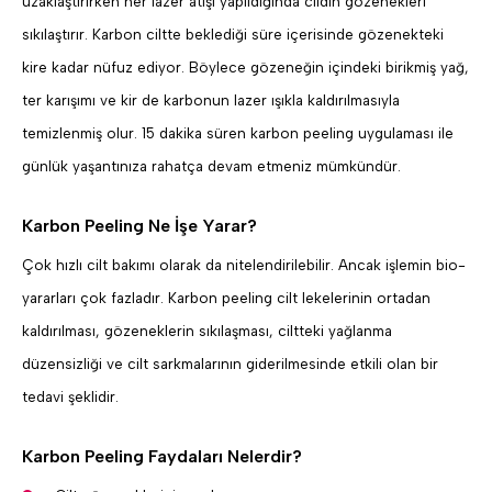
uzaklaştırırken her lazer atışı yapıldığında cildin gözenekleri
sıkılaştırır. Karbon ciltte beklediği süre içerisinde gözenekteki
kire kadar nüfuz ediyor. Böylece gözeneğin içindeki birikmiş yağ,
ter karışımı ve kir de karbonun lazer ışıkla kaldırılmasıyla
temizlenmiş olur. 15 dakika süren karbon peeling uygulaması ile
günlük yaşantınıza rahatça devam etmeniz mümkündür.
Karbon Peeling Ne İşe Yarar?
Çok hızlı cilt bakımı olarak da nitelendirilebilir. Ancak işlemin bio-
yararları çok fazladır. Karbon peeling cilt lekelerinin ortadan
kaldırılması, gözeneklerin sıkılaşması, ciltteki yağlanma
düzensizliği ve cilt sarkmalarının giderilmesinde etkili olan bir
tedavi şeklidir.
Karbon Peeling Faydaları Nelerdir?