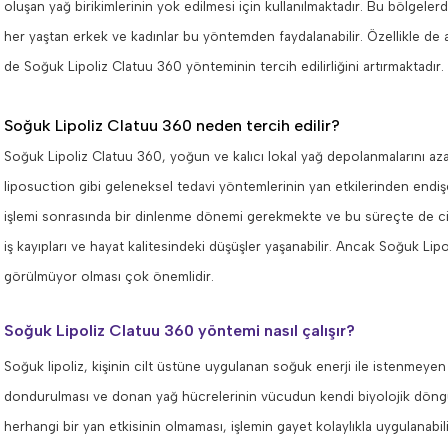
oluşan yağ birikimlerinin yok edilmesi için kullanılmaktadır. Bu bölgeler
her yaştan erkek ve kadınlar bu yöntemden faydalanabilir. Özellikle de a
de Soğuk Lipoliz Clatuu 360 yönteminin tercih edilirliğini artırmaktadır.
Soğuk Lipoliz Clatuu 360 neden tercih edilir?
Soğuk Lipoliz Clatuu 360, yoğun ve kalıcı lokal yağ depolanmalarını azal
liposuction gibi geleneksel tedavi yöntemlerinin yan etkilerinden endişe 
işlemi sonrasında bir dinlenme dönemi gerekmekte ve bu süreçte de cid
iş kayıpları ve hayat kalitesindeki düşüşler yaşanabilir. Ancak Soğuk Li
görülmüyor olması çok önemlidir.
Soğuk Lipoliz Clatuu 360 yöntemi nasıl çalışır?
Soğuk lipoliz, kişinin cilt üstüne uygulanan soğuk enerji ile istenmeyen
dondurulması ve donan yağ hücrelerinin vücudun kendi biyolojik döngüsü
herhangi bir yan etkisinin olmaması, işlemin gayet kolaylıkla uygulanabili