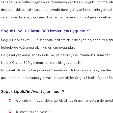
sadece iki boyutlu soğutma ve dondurma yapılırken Soğuk Lipoliz Cla
dondurulabiliyor olması ve bu sayede daha çok yağ hücresinin yok edile
sarkma ve düzensiz çökme olmadan tatmin edici bir bölgesel incelme 
Soğuk Lipoliz Clatuu 360 kimler için uygundur?
Soğuk Lipoliz Clatuu 360; sporla, egzersizle erimeyen bölgesel yağlanma
bölgelerde yağlanma olan kişiler için uygundur.
Bölgesel yağlanma sorununda ilaç ya da kimyasal madde kullanmadan, c
Lipoliz Clatuu 360 yöntemine rahatlıkla güvenebilir.
Bölgesel olarak birikmiş olan yağlarından kurtulmak için bir kaç saatt
görünümünü bozmadan yapmak isteyen kişiler Soğuk Lipoliz Clatuu 360
Soğuk Lipoliz’in Avantajları nedir?
Cerrahi bir müdahaleye gerek olmadığı gibi, anestezi de gere
İyileşme süreci yoktur.