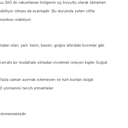
tuu 360 ile vakumlanan bölgenin üç boyutlu olarak tamamen
biliyor olması da avantajdır. Bu durumda zaten ciltte
mümkün olabiliyor.
ları olan, yani karın, basen, göğüs altındaki kıvrımlar gibi
errahi bir müdahale olmadan incelmek isteyen kişiler Soğuk
en fazla zaman ayırmak istemeyen ve tüm bunları doğal
 yöntemini tercih etmekteler.
ktirmemektedir.