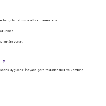
erhangi bir olumsuz etki etmemektedir.
 bulunmaz.
me imkânı sunar.
ır?
eans uygulanır. İhtiyaca göre tekrarlanabilir ve kombine