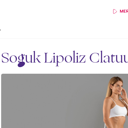
MER
0
Soğuk Lipoliz Clatu