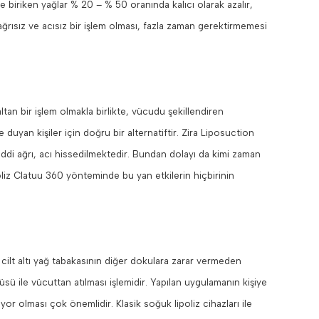
de biriken yağlar % 20 – % 50 oranında kalıcı olarak azalır,
ğrısız ve acısız bir işlem olması, fazla zaman gerektirmemesi
tan bir işlem olmakla birlikte, vücudu şekillendiren
duyan kişiler için doğru bir alternatiftir. Zira Liposuction
di ağrı, acı hissedilmektedir. Bundan dolayı da kimi zaman
poliz Clatuu 360 yönteminde bu yan etkilerin hiçbirinin
 cilt altı yağ tabakasının diğer dokulara zarar vermeden
 ile vücuttan atılması işlemidir. Yapılan uygulamanın kişiye
yor olması çok önemlidir. Klasik soğuk lipoliz cihazları ile