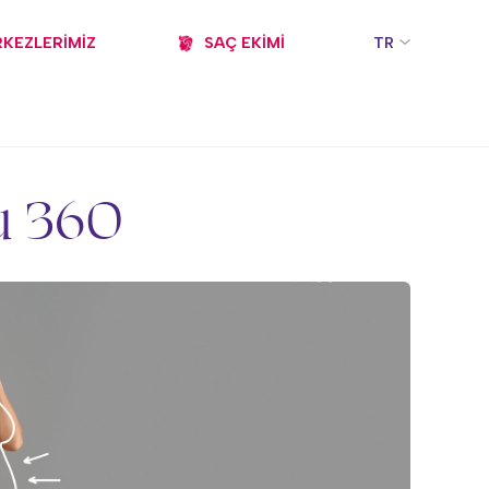
KEZLERİMİZ
SAÇ EKİMİ
TR
u 360